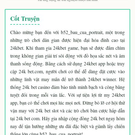
Cốt Truyện
Chào mừng bạn đến với b52_bau_cua_portrait, một trong
những trò chơi dân gian được hiện đại hóa đỉnh cao tại
24kbet. Khi tham gia 24kbet game, bạn sẽ được đắm chìm
trong không gian giải trí sôi động với đồ họa sắc nét và âm
thanh sống động. Bằng cách sử dụng 24kbet app hoặc truy
cập 24k bet.com, người chơi có thể dễ dàng đặt cược vào
những linh vật may mắn để trở thành 24kbet winner. Hệ
thống 24k bet casino đảm bảo tính minh bạch và công bằng
tuyệt đối trong mỗi ván lắc. Với sự tiện lợi từ my 24kbet
app, bạn có thể chơi mọi lúc mọi nơi. Đừng bỏ lỡ cơ hội thử
vận may với 24k bet slot và các trò chơi bàn cược hấp dẫn
tại 24k bet com. Hãy gia nhập cộng đồng 24k bet ngay hôm
nay để tận hưởng những ưu đãi đặc biệt và giành lấy chiến
thắng lớn cùng b52_bau_cua_portrait!