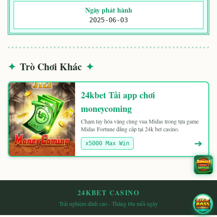
Ngày phát hành
2025-06-03
✦
Trò Chơi Khác
✦
24kbet Tải app chơi
moneycoming
Chạm tay hóa vàng cùng vua Midas trong tựa game
Midas Fortune đẳng cấp tại 24k bet casino.
➔
x5000 Max Win
24KBET CASINO
Trải nghiệm đỉnh cao - Thắng lớn mỗi ngày