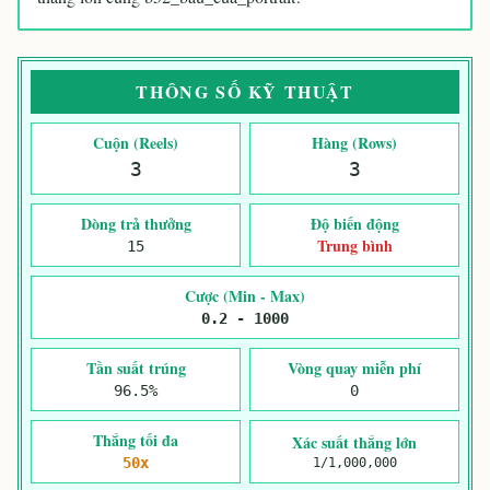
THÔNG SỐ KỸ THUẬT
Cuộn (Reels)
Hàng (Rows)
3
3
Dòng trả thưởng
Độ biến động
Trung bình
15
Cược (Min - Max)
0.2 - 1000
Tần suất trúng
Vòng quay miễn phí
96.5%
0
Thắng tối đa
Xác suất thắng lớn
50x
1/1,000,000