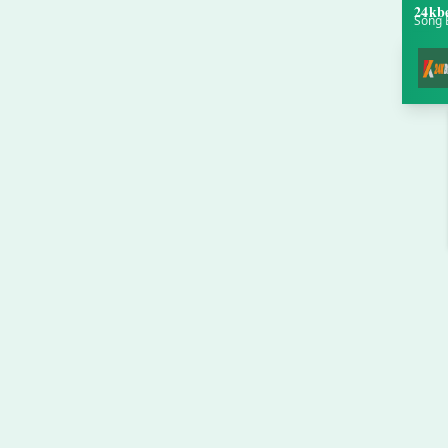
24kb
Sòng 