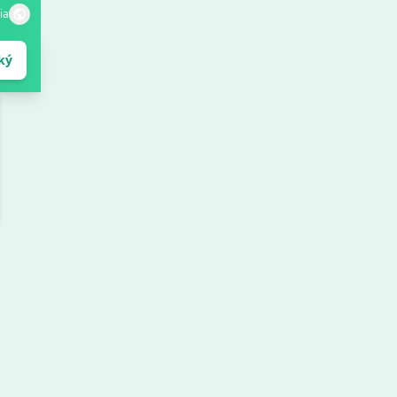
ia
ký