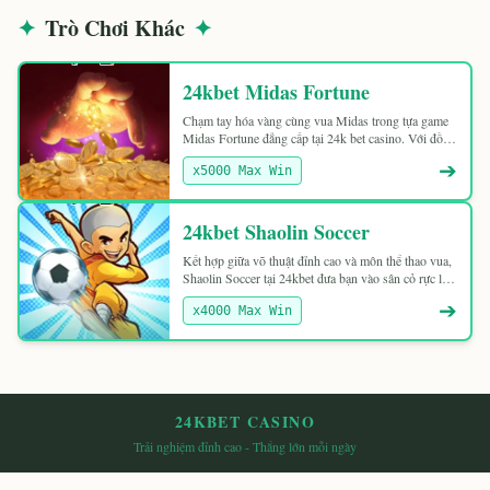
✦
Trò Chơi Khác
✦
24kbet Midas Fortune
Chạm tay hóa vàng cùng vua Midas trong tựa game
Midas Fortune đẳng cấp tại 24k bet casino. Với đồ
họa lộng lẫy và hiệu ứng vàng son rực rỡ, trò chơi
➔
x5000 Max Win
này tái hiện lại huyền thoại Hy Lạp một cách sống
động trên my 24kbet app.
24kbet Shaolin Soccer
Kết hợp giữa võ thuật đỉnh cao và môn thể thao vua,
Shaolin Soccer tại 24kbet đưa bạn vào sân cỏ rực lửa
của Đội bóng Thiếu Lâm. Mỗi cầu thủ là một biểu
➔
x4000 Max Win
tượng đặc biệt với kỹ năng chuyển đổi biểu tượng
độc đáo.
24KBET CASINO
Trải nghiệm đỉnh cao - Thắng lớn mỗi ngày