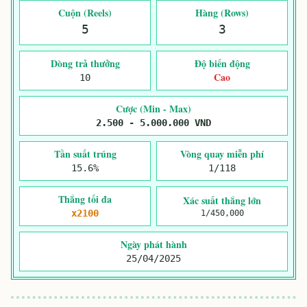
Cuộn (Reels)
Hàng (Rows)
5
3
Dòng trả thưởng
Độ biến động
Cao
10
Cược (Min - Max)
2.500 - 5.000.000 VND
Tần suất trúng
Vòng quay miễn phí
15.6%
1/118
Thắng tối đa
Xác suất thắng lớn
x2100
1/450,000
Ngày phát hành
25/04/2025