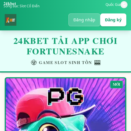
24kbet
Quốc Gia
Sòng Bạc Slot Cổ Điển
Đăng nhập
Đăng ký
24KBET TẢI APP CHƠI
FORTUNESNAKE
🧟
🎰
GAME SLOT SINH TỒN
MỚI