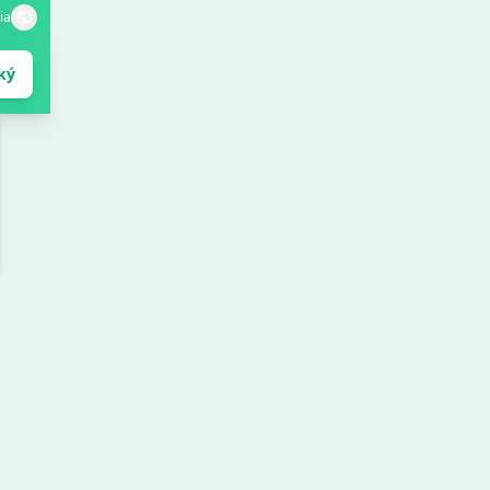
ia
ký