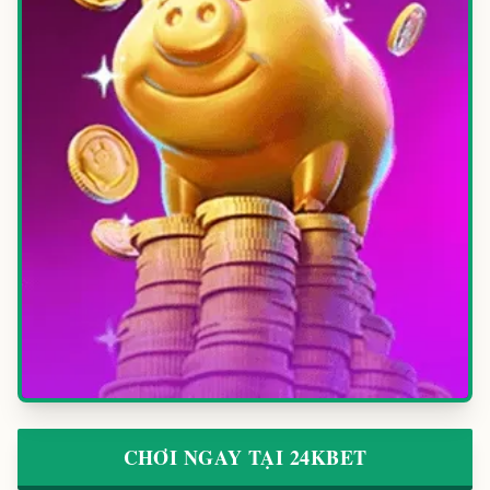
CHƠI NGAY TẠI 24KBET