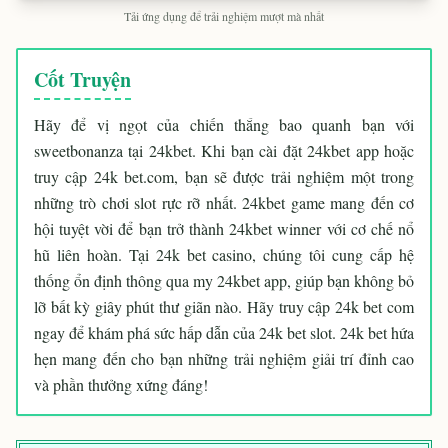
Tải ứng dụng để trải nghiệm mượt mà nhất
Cốt Truyện
Hãy để vị ngọt của chiến thắng bao quanh bạn với
sweetbonanza tại 24kbet. Khi bạn cài đặt 24kbet app hoặc
truy cập 24k bet.com, bạn sẽ được trải nghiệm một trong
những trò chơi slot rực rỡ nhất. 24kbet game mang đến cơ
hội tuyệt vời để bạn trở thành 24kbet winner với cơ chế nổ
hũ liên hoàn. Tại 24k bet casino, chúng tôi cung cấp hệ
thống ổn định thông qua my 24kbet app, giúp bạn không bỏ
lỡ bất kỳ giây phút thư giãn nào. Hãy truy cập 24k bet com
ngay để khám phá sức hấp dẫn của 24k bet slot. 24k bet hứa
hẹn mang đến cho bạn những trải nghiệm giải trí đỉnh cao
và phần thưởng xứng đáng!